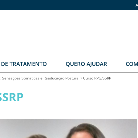
A
O DE TRATAMENTO
QUERO AJUDAR
COM
stomia
Faça sua doação
: Sensações Somáticas e Reeducação Postural
»
Curso RPG/SSRP
rupos
Pronas
SSRP
erapêuticos
eabilitação
rológica