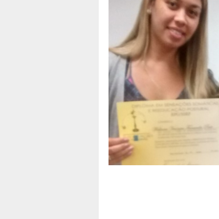
A
Apoio
d
f
T
B
P
E
t
O
C
T
A
N
-
T
a