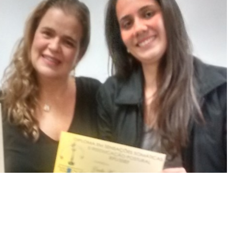
mbulatório
e
eridas
oxina
otulínica
ediasuit
sporte-
erapia
dontologia
inoterapia
riagem
uditiva
eonatal
TAN
ransporte
daptado