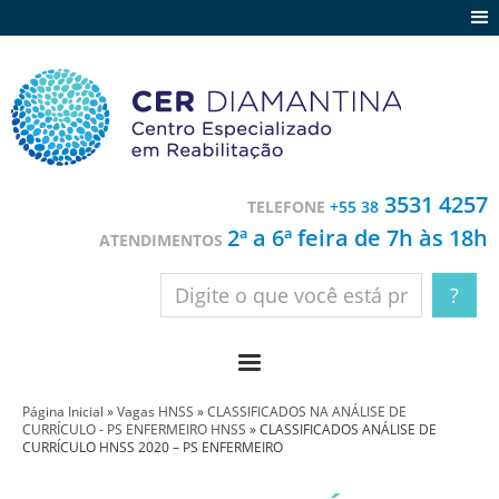
Agenda
Notícias
Depoimentos
Trabalhe conosco
3531 4257
TELEFONE
+55 38
Contato
2ª a 6ª feira de 7h às 18h
ATENDIMENTOS
Página Inicial
»
Vagas HNSS
»
CLASSIFICADOS NA ANÁLISE DE
CURRÍCULO - PS ENFERMEIRO HNSS
»
CLASSIFICADOS ANÁLISE DE
CURRÍCULO HNSS 2020 – PS ENFERMEIRO