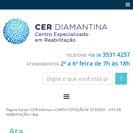
Agenda
Notícias
Depoimentos
Trabalhe conosco
3531 4257
TELEFONE
+55 38
Contato
2ª a 6ª feira de 7h às 18h
ATENDIMENTOS
Página Inicial
»
CER Informa
»
CARTA COTAÇÃO Nº 013/2021 - ATA DE
HABILITAÇÃO
»
Ata
Ata