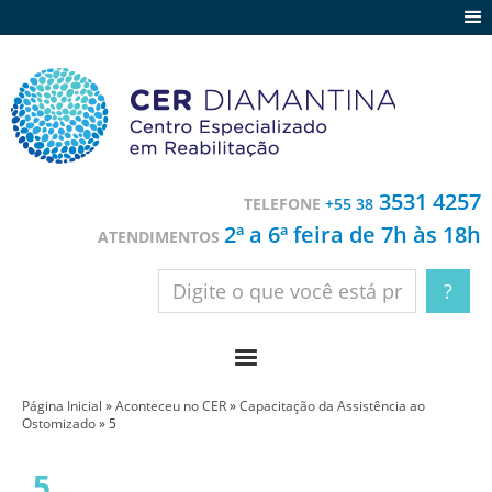
Agenda
Notícias
Depoimentos
Trabalhe conosco
3531 4257
TELEFONE
+55 38
Contato
2ª a 6ª feira de 7h às 18h
ATENDIMENTOS
Página Inicial
»
Aconteceu no CER
»
Capacitação da Assistência ao
Ostomizado
»
5
5