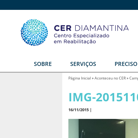
SOBRE
SERVIÇOS
PRECIS
Quem somos
Reabilitação Física
E
Página Inicial
»
Aconteceu no CER
»
Camp
Estrutura
Reabilitação Auditiva
G
IMG-201511
T
Equipe
Reabilitação Intelectual
Video institucional
16/11/2015 |
Reabilitação Visual
Depoimentos
Serviços Diferenciais
R
U
Parceiros
Órtese e Prótese