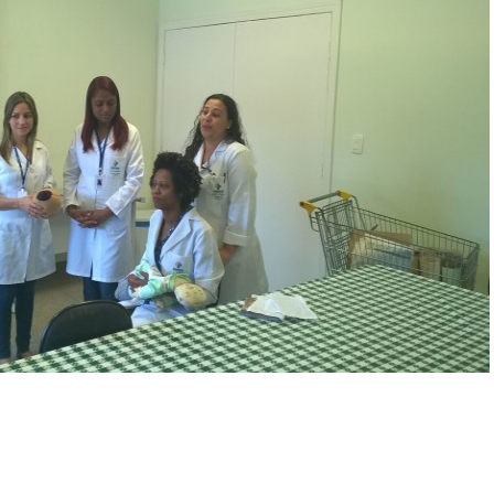
mbulatório
e
eridas
oxina
otulínica
ediasuit
sporte-
erapia
dontologia
inoterapia
riagem
uditiva
eonatal
TAN
ransporte
daptado