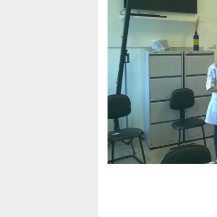
A
Apoio
d
f
T
B
P
E
t
O
C
T
A
N
-
T
a