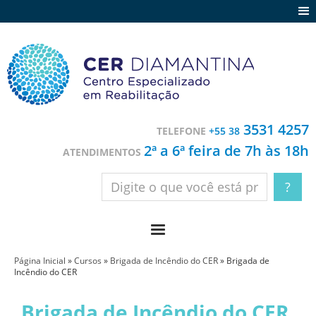
Agenda
Notícias
Depoimentos
Trabalhe conosco
3531 4257
TELEFONE
+55 38
Contato
2ª a 6ª feira de 7h às 18h
ATENDIMENTOS
Página Inicial
»
Cursos
»
Brigada de Incêndio do CER
»
Brigada de
Incêndio do CER
Brigada de Incêndio do CER