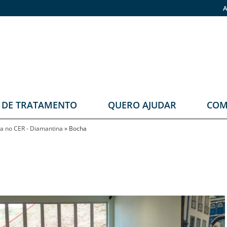
A
O DE TRATAMENTO
QUERO AJUDAR
COM
stomia
Faça sua doação
a no CER - Diamantina
»
Bocha
rupos
Pronas
erapêuticos
eabilitação
rológica