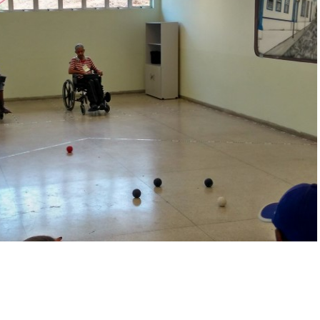
mbulatório
e
eridas
oxina
otulínica
ediasuit
sporte-
erapia
dontologia
inoterapia
riagem
uditiva
eonatal
TAN
ransporte
daptado