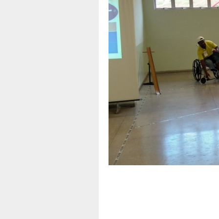
A
Apoio
d
f
T
B
P
E
t
O
C
T
A
N
-
T
a