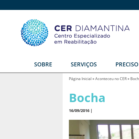
SOBRE
SERVIÇOS
PRECIS
Quem somos
Reabilitação Física
E
Página Inicial
»
Aconteceu no CER
»
Boch
Estrutura
Reabilitação Auditiva
G
Bocha
T
Equipe
Reabilitação Intelectual
Video institucional
16/09/2016 |
Reabilitação Visual
Depoimentos
Serviços Diferenciais
R
U
Parceiros
Órtese e Prótese