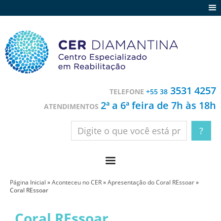
Agenda
Notícias
Depoimentos
Trabalhe conosco
3531 4257
TELEFONE
+55 38
Contato
2ª a 6ª feira de 7h às 18h
ATENDIMENTOS
Página Inicial
»
Aconteceu no CER
»
Apresentação do Coral REssoar
»
Coral REssoar
Coral REssoar